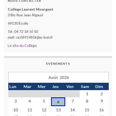
NOUS CONTACTER
Collège Laurent Mourguet
3 Bis Rue Jean Rigaud
69130 Écully
Tel : 04 72 18 10 50
mail : ce.0691481k@ac-lyon.fr
Le site du Collège
EVÉNEMENTS
Août 2026
Lun
Mar
Mer
Jeu
Ven
Sam
Dim
1
2
3
4
5
7
8
9
6
10
11
12
13
14
15
16