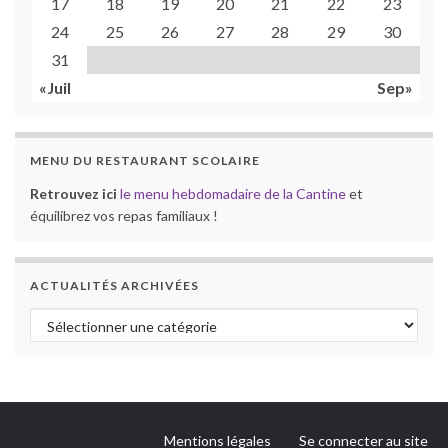
17
18
19
20
21
22
23
24
25
26
27
28
29
30
31
«Juil
Sep»
MENU DU RESTAURANT SCOLAIRE
Retrouvez ici
le menu hebdomadaire de la Cantine
et
équilibrez vos repas familiaux !
ACTUALITÉS ARCHIVÉES
Actualités archivées
Mentions légales
Se connecter au site