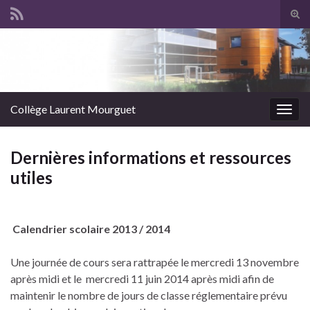
Panneau de gestion des cookies
Tog
sear
Search for:
for
Collège Laurent Mourguet
Togg
navig
Dernières informations et ressources
utiles
Calendrier scolaire 2013 / 2014
Une journée de cours sera rattrapée le mercredi 13 novembre
après midi et le
mercredi 11 juin 2014 après midi afin de
maintenir le nombre de jours de classe réglementaire prévu