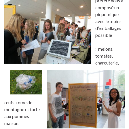
préféré nous a
composé un
pique-nique
avec le moins
d’emballages
possible
: melons,
tomates,
charcuterie,
œufs, tome de
montagne et tarte
aux pommes
maison.