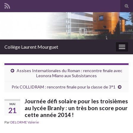
Panneau de gestion des cookies
Tog
sear
Search for:
for
Collège Laurent Mourguet
Togg
navig
Assises Internationales du Roman : rencontre finale avec
Leonora Miano aux Subsistances
Prix COLLIDRAM : rencontre finale pour la classe de 3°1
Journée défi solaire pour les troisièmes
MAI
au lycée Branly : un très bon score pour
21
cette année 2014 !
Par
DELORME Valerie