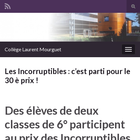
Panneau de gestion des cookies
Tog
sear
Search for:
for
Collège Laurent Mourguet
Togg
navig
Les Incorruptibles : c’est parti pour le
30 è prix !
Des élèves de deux
classes de 6° participent
au prix des Incorruptibles.