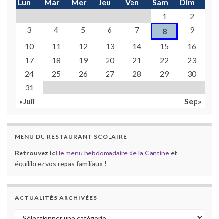
Lun
Mar
Mer
Jeu
Ven
Sam
Dim
1
2
3
4
5
6
7
9
8
10
11
12
13
14
15
16
17
18
19
20
21
22
23
24
25
26
27
28
29
30
31
«Juil
Sep»
MENU DU RESTAURANT SCOLAIRE
Retrouvez ici
le menu hebdomadaire de la Cantine
et
équilibrez vos repas familiaux !
ACTUALITÉS ARCHIVÉES
Actualités archivées